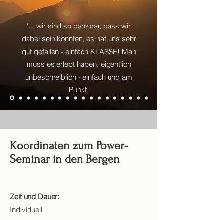
"... wir sind so dankbar, dass wir
dabei sein konnten, es hat uns sehr
gut gefallen - einfach KLASSE! Man
muss es erlebt haben, eigentlich
unbeschreiblich - einfach und am
Punkt.
Koordinaten zum Power-
Seminar in den Bergen
Zeit und Dauer:
Individuell