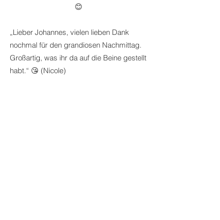
😊
„Lieber Johannes, vielen lieben Dank
nochmal für den grandiosen Nachmittag.
Großartig, was ihr da auf die Beine gestellt
habt.“ 😘 (Nicole)
😊
„Gratulation zu deinem gestrigen Event in
Salzburg, war sehr beeindruckend und
zugleich stimmig!“ (Johannes)
😊
„Möchte auf diesem Weg nochmal meine
Gratulation und Hochachtung zu Deinem