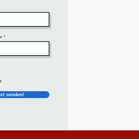
er
s
tzt senden!