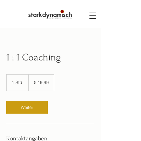
1 : 1 Coaching
19,99
Euro
1 Std.
1
€ 19,99
S
t
d
Weiter
Kontaktangaben