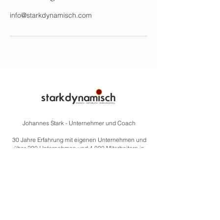
info@starkdynamisch.com
Johannes Stark - Unternehmer und Coach
30 Jahre Erfahrung mit eigenen Unternehmen und
über 300 Unternehmen und 4.000 Mitarbeitern in
Coachings gestärkt.
Zusammenarbeit mit Global Player wie:
Rauch Fruchtsäfte, Swarovski, Suchard, Red Bull, Spar
usw.
Struktur und Motivation im Unternehmer